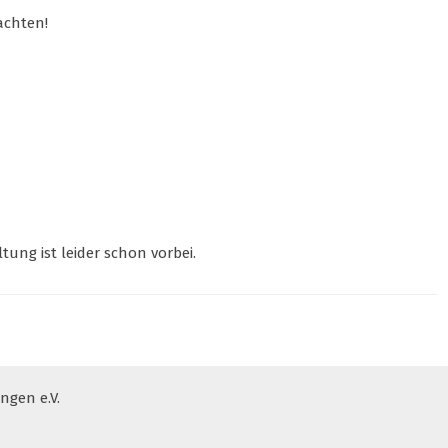
achten!
tung ist leider schon vorbei.
gen e.V.