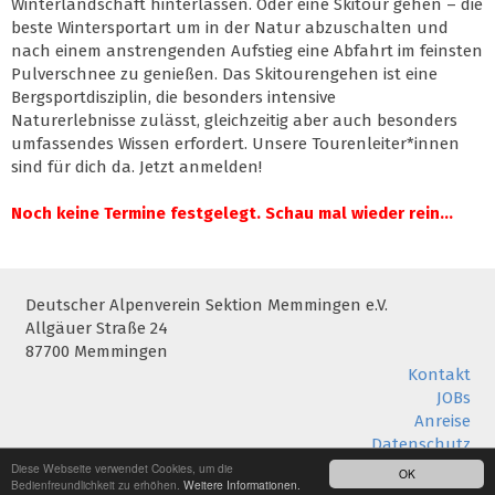
Winterlandschaft hinterlassen. Oder eine Skitour gehen – die
beste Wintersportart um in der Natur abzuschalten und
nach einem anstrengenden Aufstieg eine Abfahrt im feinsten
Pulverschnee zu genießen. Das Skitourengehen ist eine
Bergsportdisziplin, die besonders intensive
Naturerlebnisse zulässt, gleichzeitig aber auch besonders
umfassendes Wissen erfordert. Unsere Tourenleiter*innen
sind für dich da. Jetzt anmelden!
Noch keine Termine festgelegt. Schau mal wieder rein...
Deutscher Alpenverein Sektion Memmingen e.V.
Allgäuer Straße 24
87700 Memmingen
Kontakt
JOBs
Anreise
Datenschutz
Impressum
Diese Webseite verwendet Cookies, um die
OK
Bedienfreundlichkeit zu erhöhen.
Weitere Informationen.