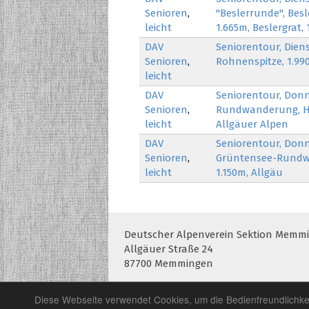
Senioren
,
"Beslerrunde", Besle
leicht
1.665m, Beslergrat,
DAV
Seniorentour, Diens
Senioren
,
Rohnenspitze, 1.99
leicht
DAV
Seniorentour, Donn
Senioren
,
Rundwanderung, Hü
leicht
Allgäuer Alpen
DAV
Seniorentour, Donn
Senioren
,
Grüntensee-Rundwe
leicht
1.150m, Allgäu
Deutscher Alpenverein Sektion Memmin
Allgäuer Straße 24
87700 Memmingen
Diese Webseite verwendet Cookies, um die Bedienfreundlichke