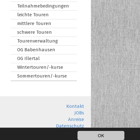
Teilnahmebedingungen
leichte Touren
mittlere Touren
schwere Touren
Tourenverwaltung
OG Babenhausen
OG Illertal
Wintertouren/-kurse
Sommertouren/-kurse
Kontakt
JOBs
Anreise
Datenschutz
Impressum
OK