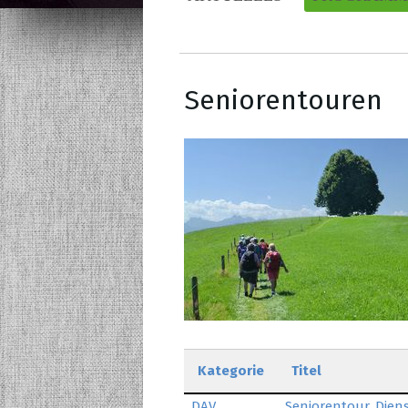
Seniorentouren
Kategorie
Titel
DAV
Seniorentour, Diens