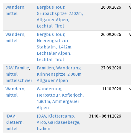
Wandern
,
Bergbus Tour,
26.09.2026
v
mittel
Grubachspitze, 2.102m,
Allgäuer Alpen,
Lechtal, Tirol
Wandern
,
Bergbus Tour,
26.09.2026
v
mittel
Neerengrat zur
Stablalm, 1.412m,
Lechtaler Alpen,
Lechtal, Tirol
DAV Familie
,
Familien, Wanderung,
27.09.2026
mittel
,
Krinnenspitze, 2.000m,
mittelschwer
Allgäuer Alpen
Wandern
,
Wanderung,
11.10.2026
v
mittel
Herbsttour, Koflerjoch,
1.861m, Ammergauer
Alpen
JDAV
,
JDAV, Klettercamp,
31.10.–06.11.2026
Klettern
,
Arco, Gardaseeberge,
mittel
Italien