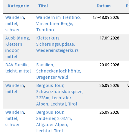
Kategorie
Titel
Datum
Pl
Wandern
,
Wandern im Trentino,
13.–18.09.2026
mittel
,
Vincentiner Berge,
schwer
Trentino
Ausbildung
,
Kletterkurs,
17.09.2026
Klettern
Sicherungsupdate,
indoor
,
Wiedereinsteigerkurs
mittel
DAV Familie
,
Familien,
20.09.2026
leicht
,
mittel
Schneckenlochhöhle,
Bregenzer Wald
Wandern
,
Bergbus Tour,
26.09.2026
v
mittel
Schwarzhanskarspitze,
2.228m, Lechtaler
Alpen, Lechtal, Tirol
Wandern
,
Bergbus Tour,
26.09.2026
mittel
,
Saldeiner, 2.037m,
schwer
Allgäuer Alpen,
Lechtal, Tirol