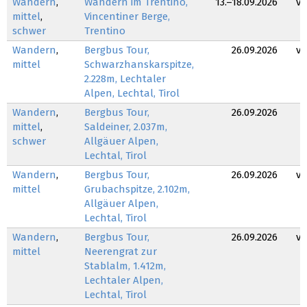
Wandern
,
Wandern im Trentino,
13.–18.09.2026
v
mittel
,
Vincentiner Berge,
schwer
Trentino
Wandern
,
Bergbus Tour,
26.09.2026
v
mittel
Schwarzhanskarspitze,
2.228m, Lechtaler
Alpen, Lechtal, Tirol
Wandern
,
Bergbus Tour,
26.09.2026
mittel
,
Saldeiner, 2.037m,
schwer
Allgäuer Alpen,
Lechtal, Tirol
Wandern
,
Bergbus Tour,
26.09.2026
v
mittel
Grubachspitze, 2.102m,
Allgäuer Alpen,
Lechtal, Tirol
Wandern
,
Bergbus Tour,
26.09.2026
v
mittel
Neerengrat zur
Stablalm, 1.412m,
Lechtaler Alpen,
Lechtal, Tirol