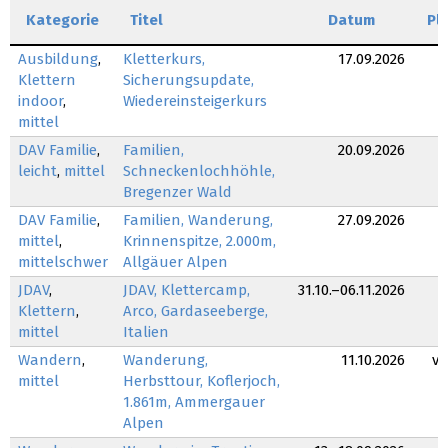
Kategorie
Titel
Datum
Pl
Ausbildung
,
Kletterkurs,
17.09.2026
Klettern
Sicherungsupdate,
indoor
,
Wiedereinsteigerkurs
mittel
DAV Familie
,
Familien,
20.09.2026
leicht
,
mittel
Schneckenlochhöhle,
Bregenzer Wald
DAV Familie
,
Familien, Wanderung,
27.09.2026
mittel
,
Krinnenspitze, 2.000m,
mittelschwer
Allgäuer Alpen
JDAV
,
JDAV, Klettercamp,
31.10.–06.11.2026
Klettern
,
Arco, Gardaseeberge,
mittel
Italien
Wandern
,
Wanderung,
11.10.2026
v
mittel
Herbsttour, Koflerjoch,
1.861m, Ammergauer
Alpen