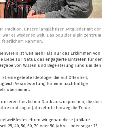
ur Tradition, unsere langjährigen Mitglieder mit der
i war es wieder so weit: Das boulder alpin zentrum
 feierlichem Rahmen.
penverein ist weit mehr als nur das Erklimmen von
me Liebe zur Natur, das engagierte Eintreten für den
itergabe von Wissen und Begeisterung rund um den
st eine gelebte Ideologie, die auf Offenheit,
zugleich Verantwortung für eine nachhaltige
els übernimmt.
en unseren herzlichen Dank auszusprechen, die dem
Jahre und sogar Jahrzehnte hinweg die Treue
elweißfestes ehren wir genau diese Jubilare -
eit 25, 40, 50, 60, 70 oder 50 Jahre - oder sogar 75