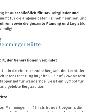
ng ist
ausschließlich für DAV-Mitglieder und
nimmt für die angemeldeten Teilnehmerinnen und
ühren sowie die gesamte Planung und Logistik
.
wendig!
g
 Memminger Hütte
Ort, der Generationen verbindet
ttet in die eindrucksvolle Bergwelt der Lechtaler
eit ihrer Errichtung im Jahr 1886 auf 2.242 Metern
Etappenziel für Wandernde: Sie ist ein Symbol für
und gelebte Bergtradition.
chte
tion Memmingen im 19. Jahrhundert begann, die