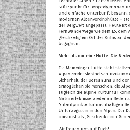
Lechtaler Alpen zu erschließen, e
Stützpunkt für Bergsteigerinnen u
und einfache Unterkunft begann, e
modernen Alpenvereinshütte – stet
der Bergwelt angepasst. Heute ist
Fernwanderwege wie dem E5, dem 
gleichzeitig ein Ort der Ruhe, an 
begegnen.
Mehr als nur eine Hütte: Die Bed
Die Memminger Hütte steht stellver
Alpenverein: Sie sind Schutzräume 
Sicherheit, der Begegnung und der
ermöglichen sie Menschen, die Al
zugleich die alpine Kultur für komm
Naturerlebnisse wieder an Bedeutu
Anlaufpunkte für nachhaltigen B
Unterwegssein in den Alpen. Der D
umsonst als „Geschenk einer Gener
Wir freuen uns auf Euch!