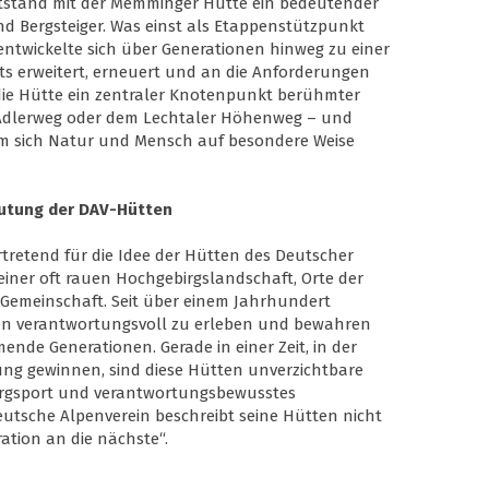
ntstand mit der Memminger Hütte ein bedeutender
nd Bergsteiger. Was einst als Etappenstützpunkt
ntwickelte sich über Generationen hinweg zu einer
s erweitert, erneuert und an die Anforderungen
 die Hütte ein zentraler Knotenpunkt berühmter
Adlerweg oder dem Lechtaler Höhenweg – und
dem sich Natur und Mensch auf besondere Weise
eutung der DAV-Hütten
tretend für die Idee der Hütten des Deutscher
einer oft rauen Hochgebirgslandschaft, Orte der
 Gemeinschaft. Seit über einem Jahrhundert
pen verantwortungsvoll zu erleben und bewahren
ende Generationen. Gerade in einer Zeit, in der
ng gewinnen, sind diese Hütten unverzichtbare
ergsport und verantwortungsbewusstes
eutsche Alpenverein beschreibt seine Hütten nicht
ation an die nächste“.